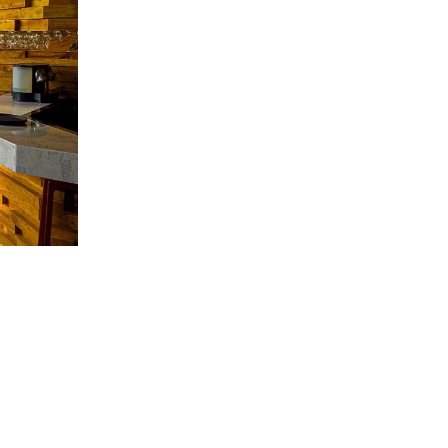
l seguro
sa comida
 que son