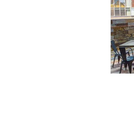
Un espa
pasaras 
mexican