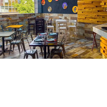
cio abierto en donde sea una reunión formal o casua
un buen rato.En este espacio podrás disfrutar delicio
a que sin duda evocará recuerdos de esos sabores
tan nuestros.