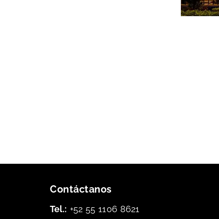
Tradici
sabores
Contáctanos
Tel.:
+52 55 1106 8621