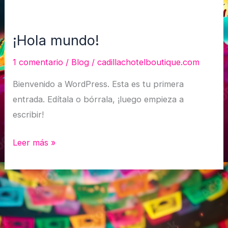
¡Hola mundo!
¡Hola
mundo!
1 comentario
/
Blog
/
cadillachotelboutique.com
Bienvenido a WordPress. Esta es tu primera
entrada. Edítala o bórrala, ¡luego empieza a
escribir!
Leer más »